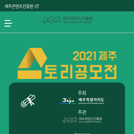
본
제주콘텐츠진흥원
문
바
로
메뉴열기
가
기
메인페이지
컨텐츠
주최
주관