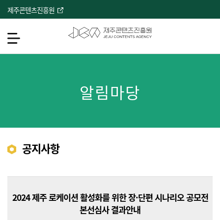
본
제주콘텐츠진흥원
문
바
로
메뉴열기
가
기
서브컨텐츠
알림마당
공지사항
2024 제주 로케이션 활성화를 위한 장·단편 시나리오 공모전
본선심사 결과안내