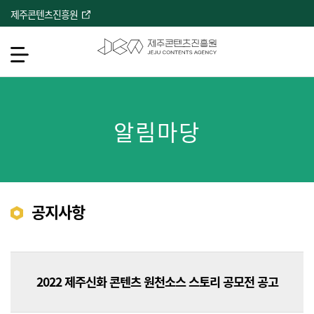
본
제주콘텐츠진흥원
문
바
로
메뉴열기
가
기
서브컨텐츠
알림마당
공지사항
2022 제주신화 콘텐츠 원천소스 스토리 공모전 공고