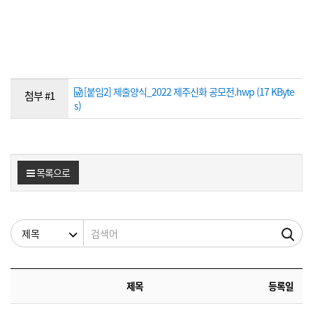
[붙임2] 제출양식_2022 제주신화 공모전.hwp (17 KByte
첨부 #1
s)
목록으로
검색조건
검색어
제목
등록일