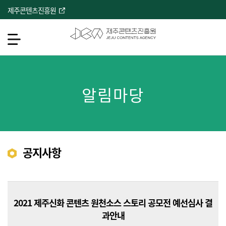
본
제주콘텐츠진흥원
문
바
로
메뉴열기
가
기
서브컨텐츠
알림마당
공지사항
2021 제주신화 콘텐츠 원천소스 스토리 공모전 예선심사 결
과안내