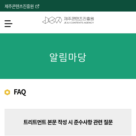
본
제주콘텐츠진흥원
문
바
로
메뉴열기
가
기
서브컨텐츠
알림마당
FAQ
트리트먼트 본문 작성 시 준수사항 관련 질문